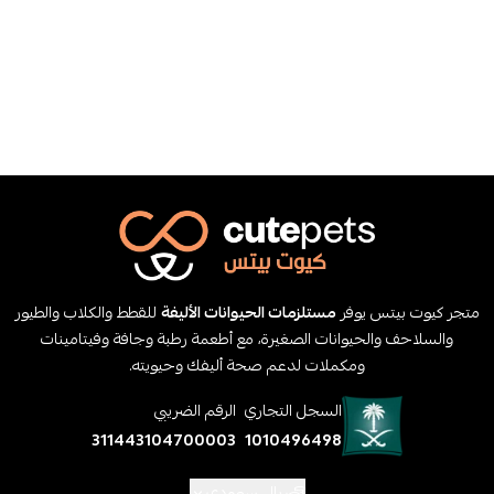
متجر كيوت بيتس يوفر
مستلزمات الحيوانات الأليفة
للقطط والكلاب والطيور
والسلاحف والحيوانات الصغيرة، مع أطعمة رطبة وجافة وفيتامينات
ومكملات لدعم صحة أليفك وحيويته.
السجل التجاري
الرقم الضريبي
311443104700003
1010496498
ريال سعودي