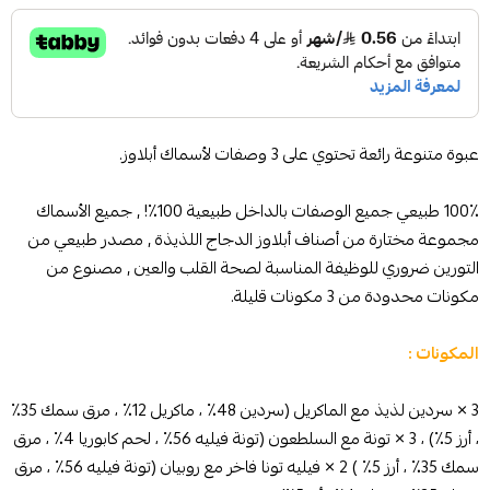
عبوة متنوعة رائعة تحتوي على 3 وصفات لأسماك أبلاوز.
100٪ طبيعي جميع الوصفات بالداخل طبيعية 100٪! , جميع الأسماك
مجموعة مختارة من أصناف أبلاوز الدجاج اللذيذة , مصدر طبيعي من
التورين ضروري للوظيفة المناسبة لصحة القلب والعين , مصنوع من
مكونات محدودة من 3 مكونات قليلة.
المكونات :
3 × سردين لذيذ مع الماكريل (سردين 48٪ ، ماكريل 12٪ ، مرق سمك 35٪
، أرز 5٪) ، 3 × تونة مع السلطعون (تونة فيليه 56٪ ، لحم كابوريا 4٪ ، مرق
سمك 35٪ ، أرز 5٪ ) 2 × فيليه تونا فاخر مع روبيان (تونة فيليه 56٪ ، مرق