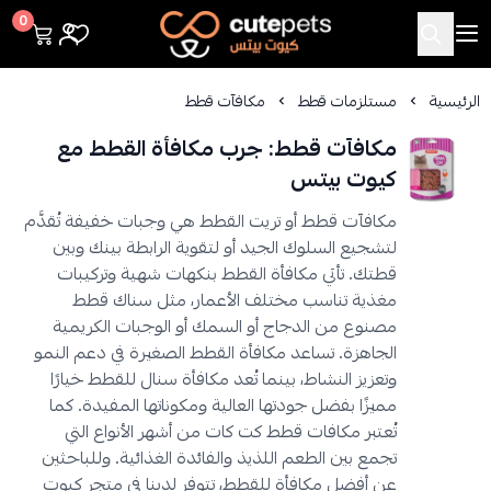
Cutepets
0
الرئيسية
مستلزمات قطط
مكافآت قطط
مكافآت قطط: جرب مكافأة القطط مع
كيوت بيتس
مكافآت قطط أو تريت القطط هي وجبات خفيفة تُقدَّم
لتشجيع السلوك الجيد أو لتقوية الرابطة بينك وبين
قطتك. تأتي مكافأة القطط بنكهات شهية وتركيبات
مغذية تناسب مختلف الأعمار، مثل سناك قطط
مصنوع من الدجاج أو السمك أو الوجبات الكريمية
الجاهزة. تساعد مكافأة القطط الصغيرة في دعم النمو
وتعزيز النشاط، بينما تُعد مكافأة سنال للقطط خيارًا
مميزًا بفضل جودتها العالية ومكوناتها المفيدة. كما
تُعتبر مكافات قطط كت كات من أشهر الأنواع التي
تجمع بين الطعم اللذيذ والفائدة الغذائية. وللباحثين
عن أفضل مكافأة للقطط، تتوفر لدينا في متجر كيوت