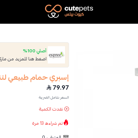
Cutepets
أصلي 100%
اضغط هنا للمزيد من مار
إسبري حمام طبيعي لتن
79.97
السعر شامل الضريبة
نفدت الكمية
تم شراءه
13
مرة
المتبقي
0