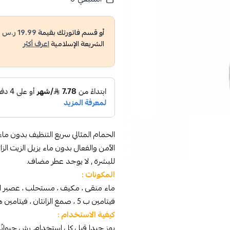
أو قسم فاتورتك بقيمة
19.99 ر.س
ع
الشريعة الإسلامية
اعرف أكثر
الحمام المثالي سريع التنظيف بدون ما
الآمن والفعال بدون ماء يزيل الزيت ا
للبشرة , لا يوجد عطر مضاف.
المكونات :
فيتامين ب 5 ، صمغ الزانثان ، فيتامين هـ
كيفية الاستخدام :
يهز جيدا قبل كل استخدام. رش حيوانًا أ