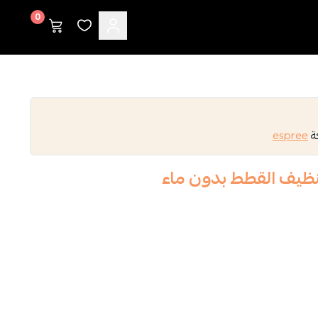
0
كة
espree
ظيف القطط بدون ماء