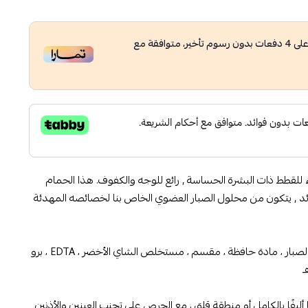
لى
4
دفعات بدون رسوم تأخير، متوافقة مع
ء للقطط ذات البشرة الحساسة , رائع للوجه والكفوف. هذا الحمام
لزائد , يتكون من محلول الصبار العضوي الخاص بنا لخصائصه المهدئة
ماء منقى ، مكيف ، مستحلب ، عصير الصبار ، مادة حافظة ، مقسم ، مستخلص الشاي الأخضر ، EDTA ، برو
ليفًا بالكامل أو منطقة قلق ، مع الحرص على تجنب العينين والأذنين