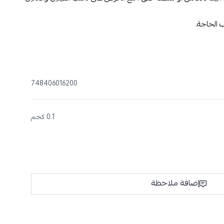
 الحاجة.
748406016200
0.1 كجم
إضافة ملاحظة