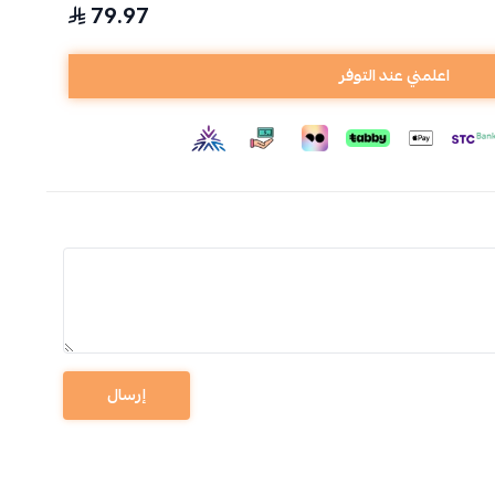
79.97
اعلمني عند التوفر
إرسال