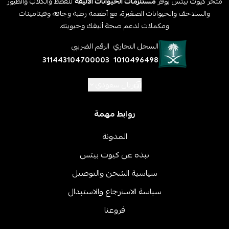
متجر كيوت بيتس يوفر
مستلزمات الحيوانات الأليفة
للقطط والكلاب والطيور
والسلاحف والحيوانات الصغيرة، مع أطعمة رطبة وجافة وفيتامينات
ومكملات لدعم صحة أليفك وحيويته.
السجل التجاري
الرقم الضريبي
311443104700003
1010496498
ريال سعودي
روابط مهمة
المدونة
نبذه عن كيوت بيتس
سياسية الشحن والتوصيل
سياسة الاسترجاع والاستبدال
فروعنا