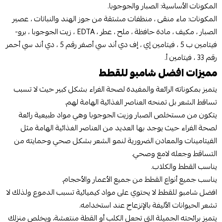
المكونات الأساسية: الصبار والجوجوبا.
المكونات: ماء منقى ، منظفات مشتقة من جوز الهند والنباتات ، عصير
الصبار ، مكيف ، مادة حافظة ، ملح ، عطر ، EDTA ، زيت الجوجوبا ، برو-
فيتامين ب 5 ، فيتامين إي ، إف دي أند سي أصفر رقم 5 ، دي أند سي أحمر
رقم 33 ، فيتامين أ.
مميزات افضل شامبو للقطط
يتميز بمكوناته الرائعة والمفيدة لصحة الفراء بشكل كبير حيث لا تسبب
تساقط الشعر بل تمنحه العناصر الغذائية الهامة لهم.
يتكون من مستخلص الصبار وزيت الجوجوبا وهي مواد طبيعية رائعة
لصحة الفراء حيث يوجد بها العديد من العناصر الغذائية الهامة مثل
الفيتامينات والمعادن الضرورية لنمو الشعر بشكل صحي وحمايته من
التساقط وجعله لامع وصحي.
يناسب القطط والكلاب.
يناسب جميع أنواع القطط من جميع الأعمار والأحجام.
افضل شامبو للقطط لا يحتوي على مواد كيميائية تسبب الدموع ولذلك لا
تشعر الحيوانات الأليفة بالإنزعاج عند استخدامه.
يتميز برائحته الجميلة التي تجعل الكلب أو القطة منتعشة، ويخلص منزلك