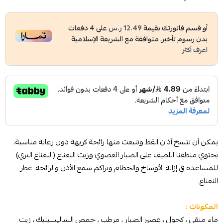
أو قسم فاتورتك بقيمة
12.49 ر.س
على
4
دفعات
بدون رسوم تأخير، متوافقة مع الشريعة الإسلامية
اعرف أكثر
يمكن أن تتسخ آذان القط وتنبعث منها رائحة كريهة دون رعاية مناسبة.
يحتوي منظفنا اللطيف على الصبار العضوي وزيت النعناع (النعناع البري)
للمساعدة في إزالة الأوساخ والحطام وتراكم شمع الأذن والرائحة. عطر
النعناع.
المكونات :
ماء منقى ، كحول ، عصير الصبار ، مرطب ، حمض الساليسيليك ، زيت