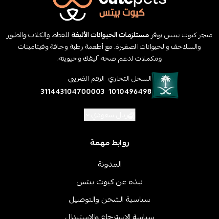
متجر كيوت بيتس يوفر
مستلزمات الحيوانات الأليفة
للقطط والكلاب والطيور
والسلاحف والحيوانات الصغيرة، مع أطعمة رطبة وجافة وفيتامينات
ومكملات لدعم صحة أليفك وحيويته.
السجل التجاري
الرقم الضريبي
311443104700003
1010496498
ريال سعودي
روابط مهمة
المدونة
نبذه عن كيوت بيتس
سياسية الشحن والتوصيل
سياسة الاسترجاع والاستبدال