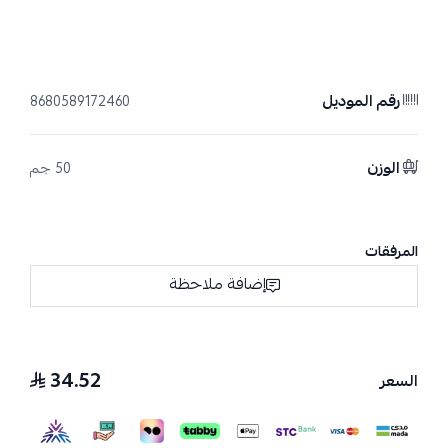
رقم الموديل
8680589172460
الوزن
50 جم
المرفقات
إضافة ملاحظة
34.52
السعر