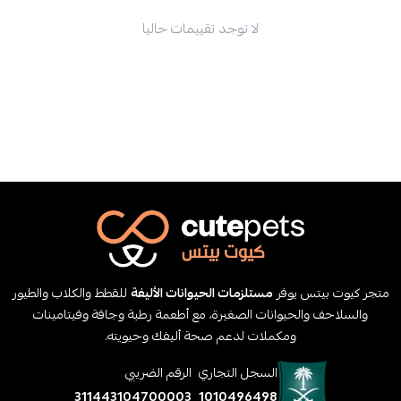
لا توجد تقييمات حاليا
متجر كيوت بيتس يوفر
مستلزمات الحيوانات الأليفة
للقطط والكلاب والطيور
والسلاحف والحيوانات الصغيرة، مع أطعمة رطبة وجافة وفيتامينات
ومكملات لدعم صحة أليفك وحيويته.
السجل التجاري
الرقم الضريبي
311443104700003
1010496498