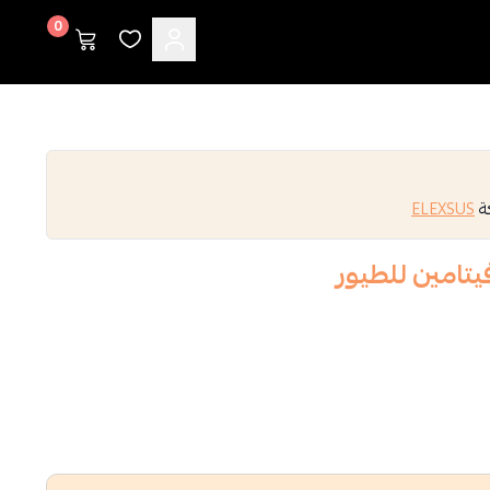
0
كة
ELEXSUS
تامين للطيور