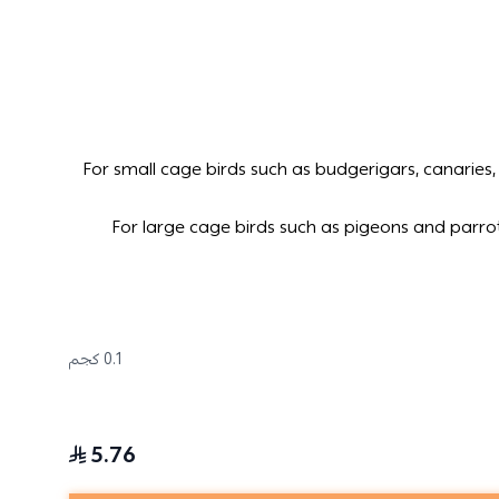
For small cage birds such as budgerigars, canaries, 
For large cage birds such as pigeons and parrot
0.1 كجم
5.76