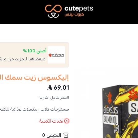
Cutepets
أصلي 100%
اضغط هنا للمزيد من مار
إليكسوس زيت سمك السل
69.01
السعر شامل الضريبة
مستلزمات كلاب ,
مكملات غذائية للكلاب
نفدت الكمية
المتبقي
0