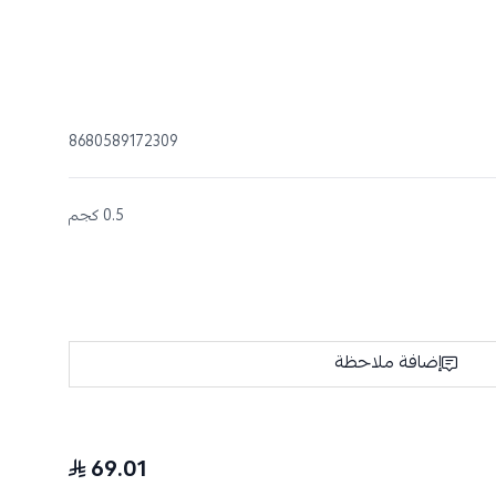
8680589172309
0.5 كجم
إضافة ملاحظة
69.01