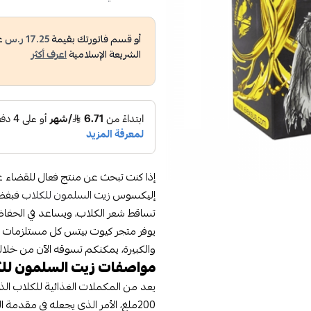
أو قسم فاتورتك بقيمة
17.25 ر.س
ع
الشريعة الإسلامية
اعرف أكثر
إذا كنت تبحث عن منتج فعال للقضاء 
إليكسوس
زيت السلمون للكلاب
فبفضل
تساقط شعر الكلاب، ويساعد في الحفاظ 
يوفر متجر كيوت بيتس كل مستلزمات الك
والكبيرة، يمكنكم تسوقه الآن من خلالن
مواصفات زيت السلمون للكل
200ملغ، الأمر الذي يجعله في مقدمة المكملات الغذائية التي تساعد على الحصول على شعر صحي للكلاب.