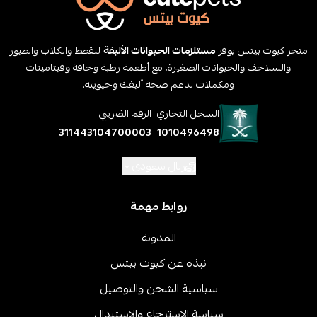
متجر كيوت بيتس يوفر
مستلزمات الحيوانات الأليفة
للقطط والكلاب والطيور
والسلاحف والحيوانات الصغيرة، مع أطعمة رطبة وجافة وفيتامينات
ومكملات لدعم صحة أليفك وحيويته.
السجل التجاري
الرقم الضريبي
311443104700003
1010496498
ريال سعودي
روابط مهمة
المدونة
نبذه عن كيوت بيتس
سياسية الشحن والتوصيل
سياسة الاسترجاع والاستبدال