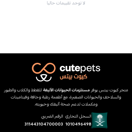
لا توجد تقييمات حاليا
متجر كيوت بيتس يوفر
مستلزمات الحيوانات الأليفة
للقطط والكلاب والطيور
والسلاحف والحيوانات الصغيرة، مع أطعمة رطبة وجافة وفيتامينات
ومكملات لدعم صحة أليفك وحيويته.
السجل التجاري
الرقم الضريبي
311443104700003
1010496498