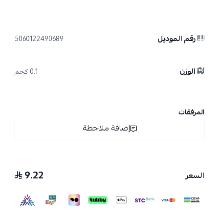
رقم الموديل
5060122490689
الوزن
0.1 كجم
المرفقات
إضافة ملاحظة
9.22
السعر