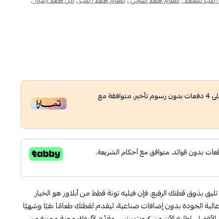
رطب للقطط ,
طعام قطط صحي ,
طعام قطط رطب ,
اكل قطط ابلاوز ,
ى
4
دفعات بدون رسوم تأخير، متوافقة مع
يق بذوق قطتك الرفيع، فإن فيليه تونة قطط من أبلاوز هو الخيار
لية الجودة بدون إضافات صناعية، ليقدم لقطتك طعامًا نقيًا وشهيًا
 الأفضل. اطلبه الآن من كيوت بيتس وقدّم لأليفك وجبة مميزة من