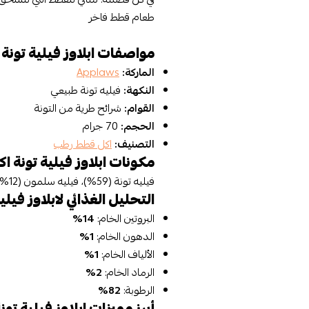
طعام قطط فاخر
مواصفات ابلاوز فيلية تونة ا
الماركة:
Applaws
النكهة:
فيليه تونة طبيعي
القوام:
شرائح طرية من التونة
الحجم:
70 جرام
التصنيف:
اكل قطط رطب
مكونات ابلاوز فيلية تونة اكل
فيليه تونة (59%)، فيليه سلمون (12%)، عامل تجميد نباتي.
التحليل الغذائي لابلاوز فيلية
البروتين الخام:
14%
الدهون الخام:
1%
الألياف الخام:
1%
الرماد الخام:
2%
الرطوبة:
82%
أبرز مميزات ابلاوز فيلية تونة