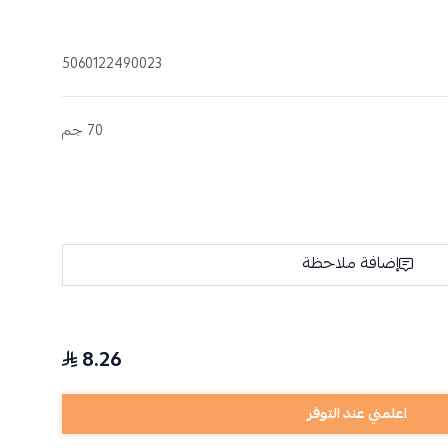
5060122490023
70 جم
إضافة ملاحظة
8.26
اعلمني عند التوفر