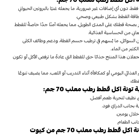
ط، دون أي إضافات غير ضرورية، ما يجعله غنيًا بالبروتين الحيواني
م طاقة القطط بشكل طبيعي وصحي.
ر بصحة قطتك على المدى الطويل، مما يجعله آمنًا جدًا خاصةً للقطط
اني من الحساسية الغذائية.
ن السوائل، ما يُسهم في ترطيب جسم القطة، ودعم وظائف الكلى
لكثير من الماء.
علان هذا المنتج جذابًا حتى للقطط التي عادةً ما ترفض الأكل أو تكون
ذائي اليومي أو كمكافأة أثناء التدريب أو اللعب، مما يضيف تنوعًا
قطك.
تونة اكل قطط رطب معلب 70 جم:
بق نظيف لتجربة طعم أفضل.
 بجانب الدراي فود.
خلال يومين.
انب الطعام.
لماذا تشتري ابلاوز فيلية تونة اكل قطط رطب معلب 70 جم من كيوت