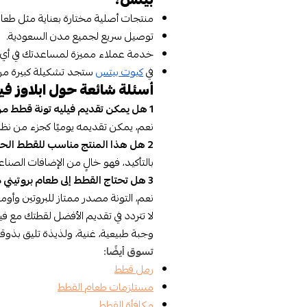
منتجات أصلية مختارة بعناية مثل طعام 
توصيل سريع لجميع مدن السعودية.
خدمة عملاء مميزة لمساعدتك في أي 
في
كيوت بيتس
ستجد تشكيلة كبيرة من 
أسئلة شائعة حول ابلاوز فيلي
1 هل يمكن تقديم فيليه تونة قطط من أبلاوز يوميًا؟
نعم، يمكن تقديمه يوميًا كجزء من نظام
2 هل هذا المنتج مناسب للقطط الحساسة؟
بالتأكيد، فهو خالٍ من الإضافات الصناعي
3 هل تحتاج القطط إلى طعام بروتيني مثل التونة؟
نعم، التونة مصدر ممتاز للبروتين وأوميغا 3 الضرورية لصحة الفرو وا
لا تتردد في تقديم الأفضل لقطتك مع فيل
وجبة طبيعية، غنية، ولذيذة تليق بذوقه
تسوق أيضًا:
رمل قطط
مستلزمات طعام القطط
مكافأة القطط