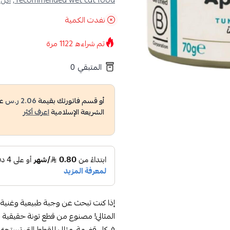
recommended wet cat food ,
اكل 
نفدت الكمية
تم شراءه
1122
مرة
المتبقي
0
أو قسم فاتورتك بقيمة
2.06 ر.س
عل
الشريعة الإسلامية
اعرف أكثر
إذا كنت تبحث عن وجبة طبيعية وغنية تل
المثالي! مصنوع من قطع تونة حقيقية عا
في كل قضمة. مثالي للقطط التي تستحق