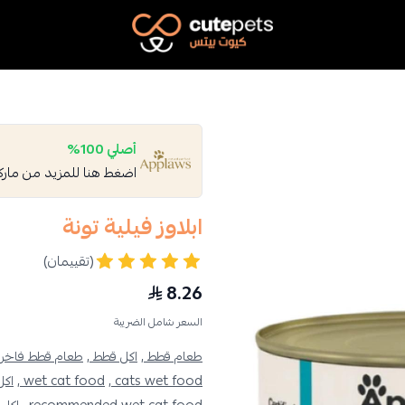
Cutepets
أصلي 100%
اضغط هنا للمزيد من مار
ابلاوز فيلية تونة
(تقييمان)
8.26
السعر شامل الضريبة
طعام قطط ,
اكل قطط ,
طعام قطط فاخر 
cats wet food ,
wet cat food ,
اكل