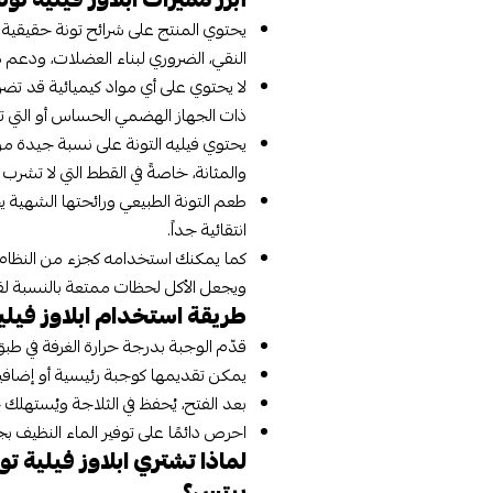
يحتوي المنتج على شرائح تونة حقيقية فق
النقي، الضروري لبناء العضلات، ودع
لا يحتوي على أي مواد كيميائية قد تض
ذات الجهاز الهضمي الحساس أو التي تع
يحتوي فيليه التونة على نسبة جيدة م
والمثانة، خاصةً في القطط التي لا تشرب ا
طعم التونة الطبيعي ورائحتها الشهية يج
انتقائية جداً.
كما يمكنك استخدامه كجزء من النظام الغ
ويجعل الأكل لحظات ممتعة بالنسبة ل
طريقة استخدام ابلاوز فيلية 
قدّم الوجبة بدرجة حرارة الغرفة في ط
يمكن تقديمها كوجبة رئيسية أو إضافية
بعد الفتح، يُحفظ في الثلاجة ويُستهلك 
احرص دائمًا على توفير الماء النظيف بج
بيتس؟