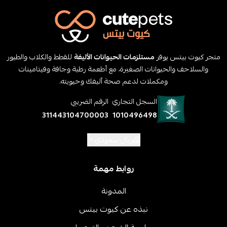
متجر كيوت بيتس يوفر
مستلزمات الحيوانات الأليفة
للقطط والكلاب والطيور
والسلاحف والحيوانات الصغيرة، مع أطعمة رطبة وجافة وفيتامينات
ومكملات لدعم صحة أليفك وحيويته.
السجل التجاري
الرقم الضريبي
311443104700003
1010496498
ريال سعودي
روابط مهمة
المدونة
نبذه عن كيوت بيتس