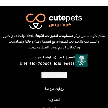
متجر كيوت بيتس يوفر
مستلزمات الحيوانات الأليفة
للقطط والكلاب والطيور
والسلاحف والحيوانات الصغيرة، مع أطعمة رطبة وجافة وفيتامينات
ومكملات لدعم صحة أليفك وحيويته.
السجل التجاري
الرقم الضريبي
311443104700003
1010496498
ريال سعودي
روابط مهمة
المدونة