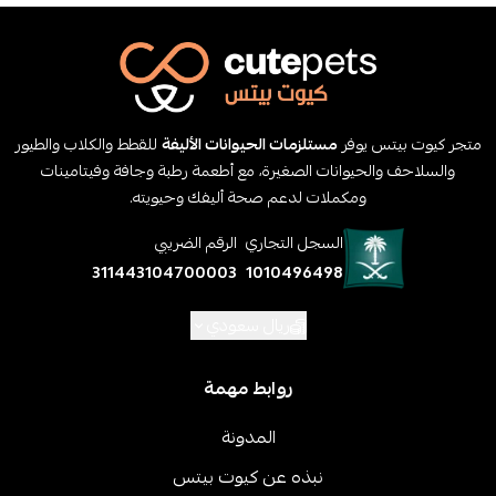
متجر كيوت بيتس يوفر
مستلزمات الحيوانات الأليفة
للقطط والكلاب والطيور
والسلاحف والحيوانات الصغيرة، مع أطعمة رطبة وجافة وفيتامينات
ومكملات لدعم صحة أليفك وحيويته.
السجل التجاري
الرقم الضريبي
311443104700003
1010496498
ريال سعودي
روابط مهمة
المدونة
نبذه عن كيوت بيتس