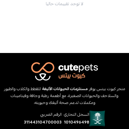
لا توجد تقييمات حاليا
متجر كيوت بيتس يوفر
مستلزمات الحيوانات الأليفة
للقطط والكلاب والطيور
والسلاحف والحيوانات الصغيرة، مع أطعمة رطبة وجافة وفيتامينات
ومكملات لدعم صحة أليفك وحيويته.
السجل التجاري
الرقم الضريبي
311443104700003
1010496498