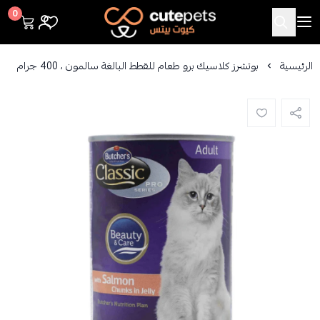
Cutepets
0
الرئيسية
بوتشرز كلاسيك برو طعام للقطط البالغة سالمون ، 400 جرام