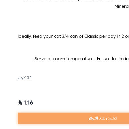
Minera
Ideally, feed your cat 3/4 can of Classic per day in 2
Serve at room temperature , Ensure fresh drin
0.1 كجم
1.16
اعلمني عند التوفر