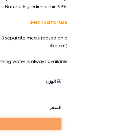
ls, Natural Ingredients min 99%
Method for use:
 or 3 separate meals (based on a
4kg cat).
king water is always available.
الوزن
السعر