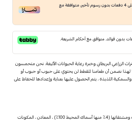
ى
4
دفعات بدون رسوم تأخير، متوافقة مع
جيال من التراث الزراعي البريطاني وخبرة رعاية الحيوانات الأليفة. نحن متحمسون
قطط! لهذا نضمن أن طعامنا للقطط لن يحتوي على حبوب أو حبوب أو
السمكية اللذيذة ، يتم الحصول عليها بعناية وإعدادها للحفاظ على
مشتقات اللحوم والحيوانات والأسماك ومشتقاتها (4٪ منها أسماك المحيط 100٪) ، المعادن ، المكونات