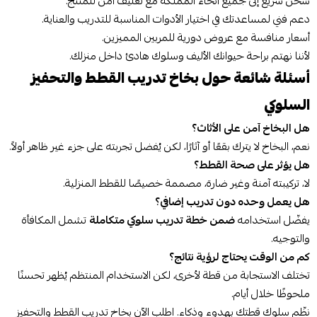
شحن سريع إلى جميع أنحاء المملكة مع تغليف آمن للمنتج.
دعم فني لمساعدتك في اختيار الأدوات المناسبة للتدريب والعناية.
أسعار منافسة مع عروض دورية للمربين المميزين.
لأننا نهتم براحة حيوانك الأليف وسلوك هادئ داخل منزلك.
أسئلة شائعة حول بخاخ تدريب القطط والتحفيز
السلوكي
هل البخاخ آمن على الأثاث؟
نعم، البخاخ لا يترك بقعًا أو آثارًا، لكن يُفضل تجربته على جزء غير ظاهر أولاً.
هل يؤثر على صحة القطط؟
لا، تركيبته آمنة وغير ضارة، مصممة خصيصًا للقطط المنزلية.
هل يعمل وحده دون تدريب إضافي؟
يفضّل استخدامه
ضمن خطة تدريب سلوكي متكاملة
تشمل المكافأة
والتوجيه.
كم من الوقت يحتاج لرؤية نتائج؟
تختلف الاستجابة من قطة لأخرى، لكن الاستخدام المنتظم يُظهر تحسنًا
ملحوظًا خلال أيام.
نظّم سلوك قطتك بهدوء وذكاء. اطلب الآن بخاخ تدريب القطط والتحفيز