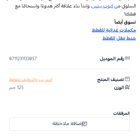
السلوكي من
كيوت بيتس
، وابدأ بناء علاقة أكثر هدوءًا وانسجامًا مع
قطتك!
تسوق أيضاً
مكملات غذائية للقطط
شنط تنقل للقطط
رقم الموديل
8711231133857
تصنيف المنتج
التدريب والتنظيف للقطط
الوزن
125 جم
المرفقات
إضافة ملاحظة