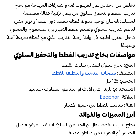
تخلّص من الخدش غير المرغوب فيه والتصرفات المزعجة مع بخاخ
تدريب القطط والتحفيز السلوكي من بيفار. تركيبة فعّالة مصممة
لمساعدتك على توجيه سلوك قطتك بلطف، دون عنف أو توتر. مثالي
لدعم التدريب السلوكي وتعليم القطط التمييز بين المسموح والممنوع
داخل المنزل. اطلبه الآن وابدأ رحلة التدريب الذكي مع قطتك بطريقة آمنة
وسهلة!
مواصفات بخاخ تدريب القطط والتحفيز السلوكي
النوع:
بخاخ سلوكي لتعديل سلوك القطط
التصنيف:
منتجات التدريب والتنظيف للقطط
الحجم:
125 مل
الاستخدام:
للرش على الأثاث أو المناطق المطلوب حمايتها
الماركة:
Beaphar
الفئة:
مناسب للقطط من جميع الأعمار
أبرز المميزات والفوائد
بخاخ تدريب القطط فعال في الحد من السلوكيات غير المرغوبة مثل
الخدش أو الاقتراب من مناطق معينة.