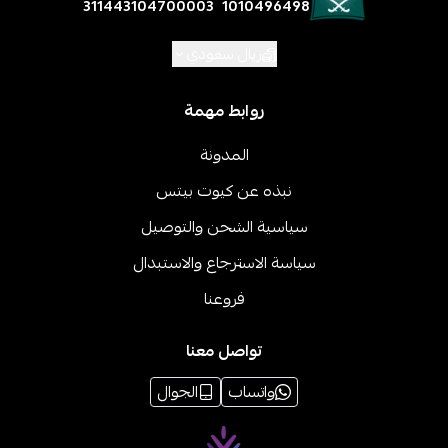
311443104700003
1010496498
ريال سعودي
روابط مهمة
المدونة
نبذه عن كيوت بيتس
سياسية الشحن والتوصيل
سياسة الاسترجاع والاستبدال
فروعنا
تواصل معنا
واتساب
الجوال