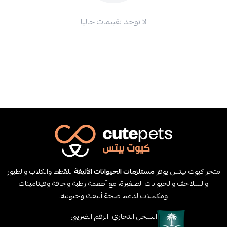
لا توجد تقييمات حاليا
متجر كيوت بيتس يوفر
مستلزمات الحيوانات الأليفة
للقطط والكلاب والطيور
والسلاحف والحيوانات الصغيرة، مع أطعمة رطبة وجافة وفيتامينات
ومكملات لدعم صحة أليفك وحيويته.
السجل التجاري
الرقم الضريبي