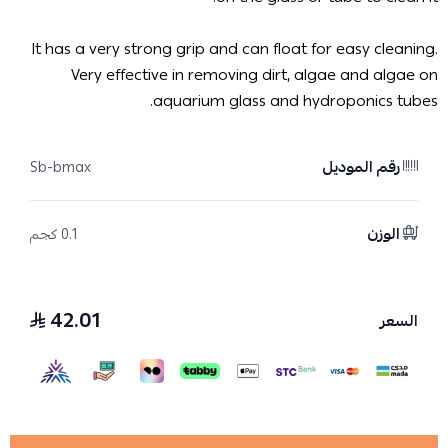
It has a very strong grip and can float for easy cleaning.
Very effective in removing dirt, algae and algae on
aquarium glass and hydroponics tubes.
رقم الموديل
Sb-bmax
الوزن
0.1 كجم
42.01
السعر