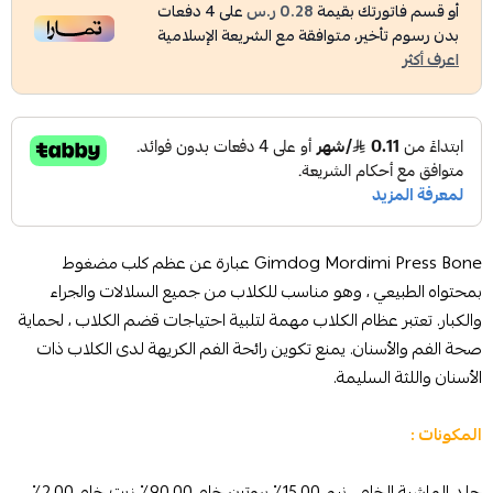
أو قسم فاتورتك بقيمة
0.28 ر.س
على
4
دفعات
بدون رسوم تأخير، متوافقة مع الشريعة الإسلامية
اعرف أكثر
Gimdog Mordimi Press Bone عبارة عن عظم كلب مضغوط
بمحتواه الطبيعي ، وهو مناسب للكلاب من جميع السلالات والجراء
والكبار. تعتبر عظام الكلاب مهمة لتلبية احتياجات قضم الكلاب ، لحماية
صحة الفم والأسنان. يمنع تكوين رائحة الفم الكريهة لدى الكلاب ذات
الأسنان واللثة السليمة.
المكونات :
جلد الماشية الخام , نيم 15.00٪ بروتين خام 90.00٪ زيت خام 2.00٪.