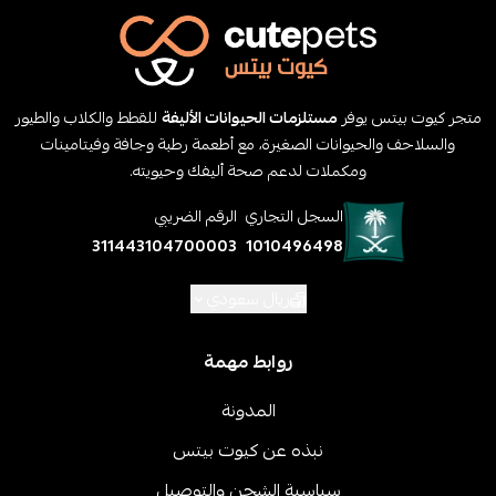
متجر كيوت بيتس يوفر
مستلزمات الحيوانات الأليفة
للقطط والكلاب والطيور
والسلاحف والحيوانات الصغيرة، مع أطعمة رطبة وجافة وفيتامينات
ومكملات لدعم صحة أليفك وحيويته.
السجل التجاري
الرقم الضريبي
311443104700003
1010496498
ريال سعودي
روابط مهمة
المدونة
نبذه عن كيوت بيتس
سياسية الشحن والتوصيل