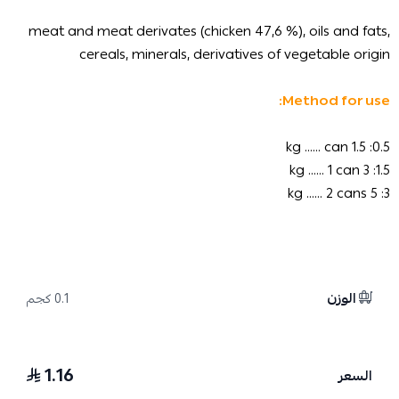
meat and meat derivates (chicken 47,6 %), oils and fats,
cereals, minerals, derivatives of vegetable origin
Method for use:
0.5: 1.5 kg ...... can
1.5: 3 kg ...... 1 can
3: 5 kg ...... 2 cans
الوزن
0.1 كجم
1.16
السعر