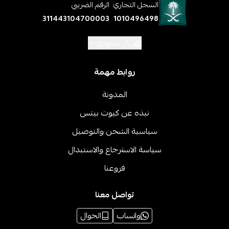
السجل التجاري
الرقم الضريبي
311443104700003
1010496498
ريال سعودي
روابط مهمة
المدونة
نبذه عن كيوت بيتس
سياسية الشحن والتوصيل
سياسة الاسترجاع والاستبدال
فروعنا
تواصل معنا
واتساب
الجوال