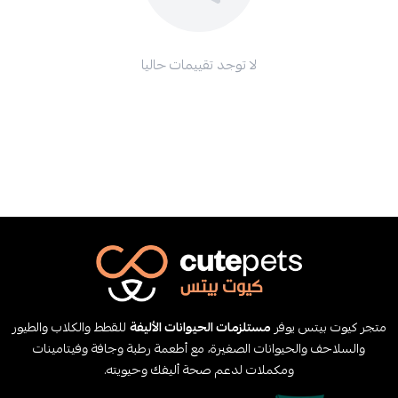
لا توجد تقييمات حاليا
متجر كيوت بيتس يوفر
مستلزمات الحيوانات الأليفة
للقطط والكلاب والطيور
والسلاحف والحيوانات الصغيرة، مع أطعمة رطبة وجافة وفيتامينات
ومكملات لدعم صحة أليفك وحيويته.