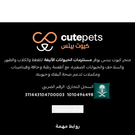
متجر كيوت بيتس يوفر
مستلزمات الحيوانات الأليفة
للقطط والكلاب والطيور
والسلاحف والحيوانات الصغيرة، مع أطعمة رطبة وجافة وفيتامينات
ومكملات لدعم صحة أليفك وحيويته.
السجل التجاري
الرقم الضريبي
311443104700003
1010496498
ريال سعودي
روابط مهمة