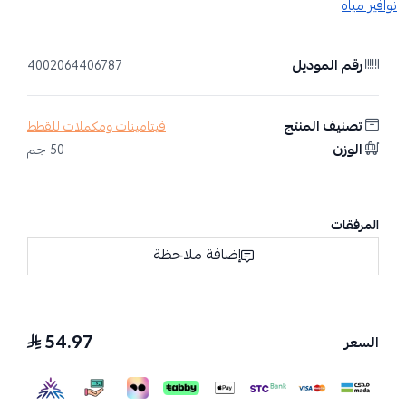
نوافير مياه
رقم الموديل
4002064406787
تصنيف المنتج
فيتامينات ومكملات للقطط
الوزن
50 جم
المرفقات
إضافة ملاحظة
54.97
السعر