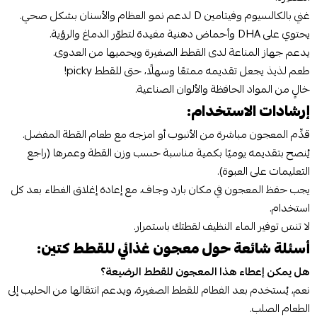
غني بالكالسيوم وفيتامين D لدعم نمو العظام والأسنان بشكل صحي.
يحتوي على DHA وأحماض دهنية مفيدة لتطوّر الدماغ والرؤية.
يدعم جهاز المناعة لدى القطط الصغيرة ويحميها من العدوى.
طعم لذيذ يجعل تقديمه ممتعًا وسهلًا، حتى للقطط picky!
خالٍ من المواد الحافظة والألوان الصناعية.
إرشادات الاستخدام:
قدِّم المعجون مباشرة من الأنبوب أو امزجه مع طعام القطة المفضل.
يُنصح بتقديمه يوميًا بكمية مناسبة حسب وزن القطة وعمرها (راجع
التعليمات على العبوة).
يجب حفظ المعجون في مكان بارد وجاف، مع إعادة إغلاق الغطاء بعد كل
استخدام.
لا تنسَ توفير الماء النظيف لقطتك باستمرار.
أسئلة شائعة حول معجون غذائي للقطط كتين:
هل يمكن إعطاء هذا المعجون للقطط الرضيعة؟
نعم، يُستخدم بعد الفطام للقطط الصغيرة، ويدعم انتقالها من الحليب إلى
الطعام الصلب.