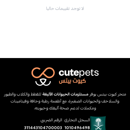
لا توجد تقييمات حاليا
متجر كيوت بيتس يوفر
مستلزمات الحيوانات الأليفة
للقطط والكلاب والطيور
والسلاحف والحيوانات الصغيرة، مع أطعمة رطبة وجافة وفيتامينات
ومكملات لدعم صحة أليفك وحيويته.
السجل التجاري
الرقم الضريبي
311443104700003
1010496498