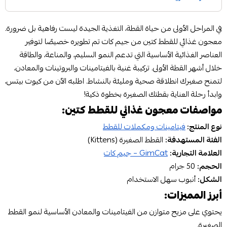
في المراحل الأولى من حياة القطة، التغذية الجيدة ليست رفاهية بل ضرورة.
معجون غذائي للقطط كتين من جيم كات تم تطويره خصيصًا لتوفير
العناصر الغذائية الأساسية التي تدعم النمو السليم، والمناعة، والطاقة
خلال أشهر القطة الأولى. تركيبة غنية بالفيتامينات والبروتينات والمعادن،
لتمنح صغيرك انطلاقة صحية ومليئة بالنشاط. اطلبه الآن من كيوت بيتس،
وابدأ رحلة العناية بقطتك الصغيرة بخطوة ذكية!
مواصفات معجون غذائي للقطط كتين:
نوع المنتج:
فيتامينات ومكملات للقطط
الفئة المستهدفة:
القطط الصغيرة (Kittens)
العلامة التجارية:
GimCat – جيم كات
الحجم:
50 جرام
الشكل:
أنبوب سهل الاستخدام
أبرز المميزات:
يحتوي على مزيج متوازن من الفيتامينات والمعادن الأساسية لنمو القطط
الصغيرة.