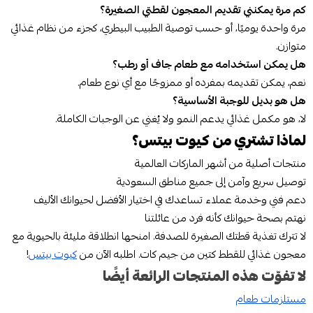
كم مرة يمكنني تقديم المعجون لقطتي الصغيرة؟
مرة واحدة يوميًا، أو حسب توصية الطبيب البيطري، كجزء من نظام غذائي
متوازن.
هل يمكن استخدامه مع طعام جاف أو رطب؟
نعم، يمكن تقديمه بمفرده أو ممزوجًا مع أي نوع طعام.
هل هو بديل للوجبة الأساسية؟
لا، هو مكمل غذائي يدعم النمو ولا يُغني عن الوجبات الكاملة.
لماذا تشتري من كيوت بيتس؟
منتجات أصلية من أشهر الماركات العالمية
توصيل سريع وآمن إلى جميع مناطق السعودية
دعم فني وخدمة عملاء تساعدك في اختيار الأفضل لحيوانك الأليف
نهتم بصحة حيوانك كأنه فرد من عائلتنا
لا تترك تغذية قطتك الصغيرة للصدفة. امنحها انطلاقة مليئة بالحيوية مع
معجون غذائي للقطط كتين من جيم كات. اطلبه الآن من
كيوت بيتس
!
لا تفوّت هذه المنتجات الرائعة أيضًا
مستلزمات طعام