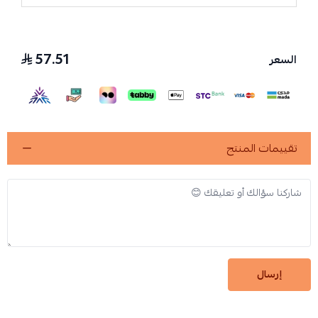
57.51
السعر
تقييمات المنتج
إرسال