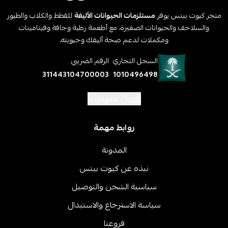
متجر كيوت بيتس يوفر
مستلزمات الحيوانات الأليفة
للقطط والكلاب والطيور
والسلاحف والحيوانات الصغيرة، مع أطعمة رطبة وجافة وفيتامينات
ومكملات لدعم صحة أليفك وحيويته.
السجل التجاري
الرقم الضريبي
311443104700003
1010496498
ريال سعودي
روابط مهمة
المدونة
نبذه عن كيوت بيتس
سياسية الشحن والتوصيل
سياسة الاسترجاع والاستبدال
فروعنا