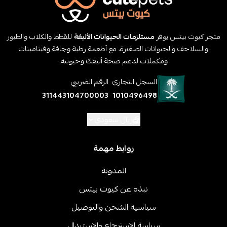
متجر كيوت بيتس يوفر
مستلزمات الحيوانات الأليفة
للقطط والكلاب والطيور
والسلاحف والحيوانات الصغيرة، مع أطعمة رطبة وجافة وفيتامينات
ومكملات لدعم صحة أليفك وحيويته.
السجل التجاري
الرقم الضريبي
311443104700003
1010496498
ريال سعودي
روابط مهمة
المدونة
نبذه عن كيوت بيتس
سياسية الشحن والتوصيل
سياسة الاسترجاع والاستبدال