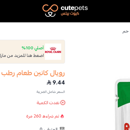
Cutepets
أصلي 100%
اضغط هنا للمزيد من مار
رويال كانين طعام رطب للكلاب 
9.44
السعر شامل الضريبة
نفدت الكمية
تم شراءه
260
مرة
المتبقي
0