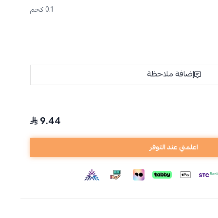
0.1 كجم
إضافة ملاحظة
9.44
اعلمني عند التوفر