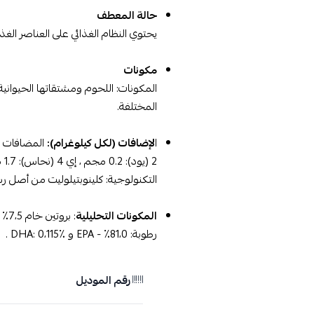
حالة المعطف
يحتوي النظام الغذائي على العناصر الغذائية
مكونات
المكونات: اللحوم ومشتقاتها الحيوانية 
المختلفة.
ا
لإضافات (لكل كيلوغرام):
التكنولوجية: كلينوبتيلوليت من أصل رسوبي: 2
المكونات التحليلية
رطوبة: 81،0٪ - EPA و DHA: 0،115٪ .
رقم الموديل