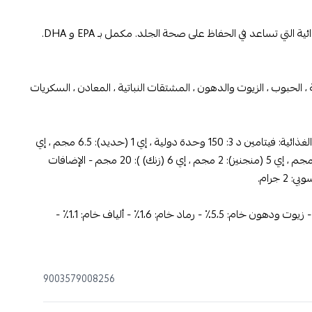
 التي تساعد في الحفاظ على صحة الجلد. مكمل بـ EPA و DHA.
، الحبوب ، الزيوت والدهون ، المشتقات النباتية ، المعادن ، السكريات
المضافات الغذائية: فيتامين د 3: 150 وحدة دولية ، إي 1 (حديد): 6.5 مجم ، إي
2 (يود): 0.2 مجم ، إي 4 (نحاس): 1.7 مجم ، إي 5 (منجنيز): 2 مجم ، إي 6 (زنك) ): 20 مجم - الإضافات
 جرام.
: بروتين خام 7،5٪ - زيوت ودهون خام: 5،5٪ - رماد خام: 1،6٪ - ألياف خام: 1،1٪ -
9003579008256