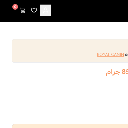
0
كة
ROYAL CANIN