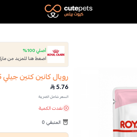
Cutepets
أصلي 100%
اضغط هنا للمزيد من مار
رويال كانين كتين جيلي 85 جرام
5.76
السعر شامل الضريبة
نفدت الكمية
المتبقي
0