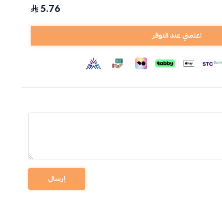
5.76
اعلمني عند التوفر
إرسال