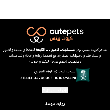
متجر كيوت بيتس يوفر
مستلزمات الحيوانات الأليفة
للقطط والكلاب والطيور
والسلاحف والحيوانات الصغيرة، مع أطعمة رطبة وجافة وفيتامينات
ومكملات لدعم صحة أليفك وحيويته.
السجل التجاري
الرقم الضريبي
311443104700003
1010496498
ريال سعودي
روابط مهمة