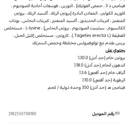
فيتامين د 3 ، حمض الفوليك] ، التورين ، فوسفات أحادية الصوديوم ،
كلوريد الكولين ، المعادن النادرة [بروتين الزنك ، أكسيد الزنك ، بروتين
المنغنيز ، كبريتات الحديدوز ، أكسيد المنغنيز ، كبريتات النحاس ، يودات
الكالسيوم ، سيلينيت الصوديوم ، بروتين النحاس] ، L-lysine ، مستخلص
القطيفة (Tagetes erecta L.) ، كاروتين ، مستخلص إكليل الجبل ،
بريس يقدم مع توكوفيرولس مختلطة وحمض الستريك.
يحتوي على
بروتين خام (حد أدنى) 30.0٪
الدهون الخام (حد أدنى) 18.0٪
ألياف خام (حد أقصى) 3.6٪
الرطوبة (حد أقصى) 10.0٪
فيتامين هـ (حد أدنى) 350 وحدة دولية / كجم
رقم الموديل
3182550708180