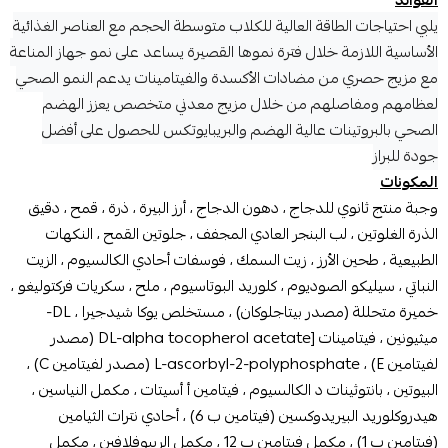
يلبي احتياجات الطاقة العالية للكلاب متوسطة الحجم مع العناصر الغذائية
الأساسية اللازمة خلال فترة نموها القصيرة يساعد على نمو جهاز المناعة
مع مزيج حصري من مضادات الأكسدة والفيتامينات يدعم النمو الصحي
لعظامهم ومفاصلهم من خلال مزيج معدني متخصص يعزز الهضم
الصحي بالبروتينات عالية الهضم والبريبايوتكس للحصول على أفضل
جودة للبراز
المكونات
وجبة منتج ثانوي للدجاج ، دهون الدجاج ، أرز البيرة ، ذرة ، قمح ، دقيق
الذرة الغلوتين ، لب البنجر العادي المجفف ، جلوتين القمح ، النكهات
الطبيعية ، طحين الأرز ، زيت السمك ، فوسفات أحادي الكالسيوم ، الزيت
النباتي ، سيليكو الصوديوم ، كلوريد البوتاسيوم ، ملح ، سكريات فركتوليغو ،
خميرة متحللة (مصدر بيتاجلوكان) ، مستخلص يوكا شيدجيرا ، DL-
ميثيونين ، فيتامينات [DL-alpha tocopherol acetate (مصدر
لفيتامين E) ، L-ascorbyl-2-polyphosphate (مصدر لفيتامين C) ،
البيوتين ، بانتوثينات د الكالسيوم ، فيتامين أ أسيتات ، مكمل النياسين ،
هيدروكلوريد البيريدوكسين (فيتامين ب 6) ، أحادي نترات الثيامين
(فيتامين ب 1) ، مكمل فيتامين ب 12 ، مكمل الريبوفلافين ، مكمل