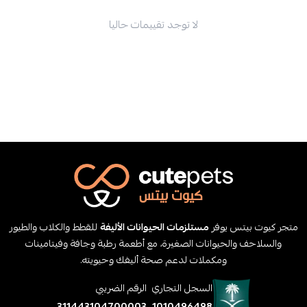
لا توجد تقييمات حاليا
متجر كيوت بيتس يوفر
مستلزمات الحيوانات الأليفة
للقطط والكلاب والطيور
والسلاحف والحيوانات الصغيرة، مع أطعمة رطبة وجافة وفيتامينات
ومكملات لدعم صحة أليفك وحيويته.
السجل التجاري
الرقم الضريبي
311443104700003
1010496498