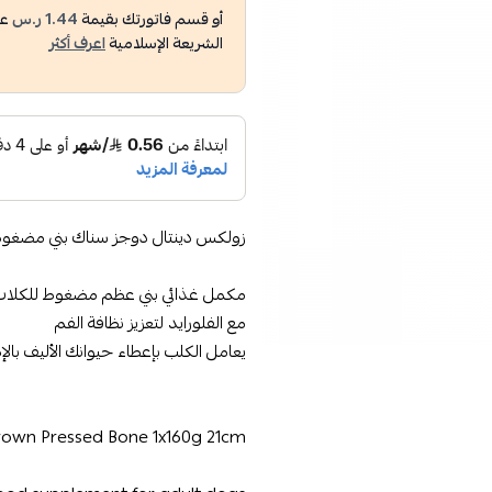
أو قسم فاتورتك بقيمة
1.44 ر.س
عل
الشريعة الإسلامية
اعرف أكثر
زولكس دينتال دوجز سناك بني مضغوط 1 × 160 جم 21 
مكمل غذائي بني عظم مضغوط للكلاب ا
مع الفلورايد لتعزيز نظافة الفم
يعامل الكلب بإعطاء حيوانك الأليف بالإض
rown Pressed Bone 1x160g 21cm