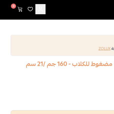
0
كة
ZOLUX
كلاب - 160 جم ​​/21 سم