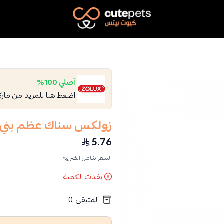
Cutepets
أصلي 100%
اضغط هنا للمزيد من مار
زولكس سناك عظم بني مضغوط لل
5.76
السعر شامل الضريبة
نفدت الكمية
المتبقي
0