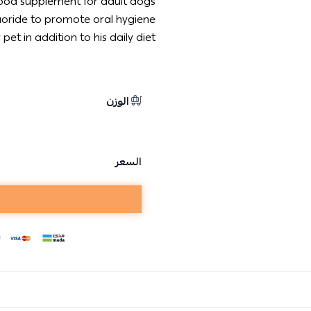
od supplement for adult dogs.
uoride to promote oral hygiene.
pet in addition to his daily diet.
الوزن
السعر