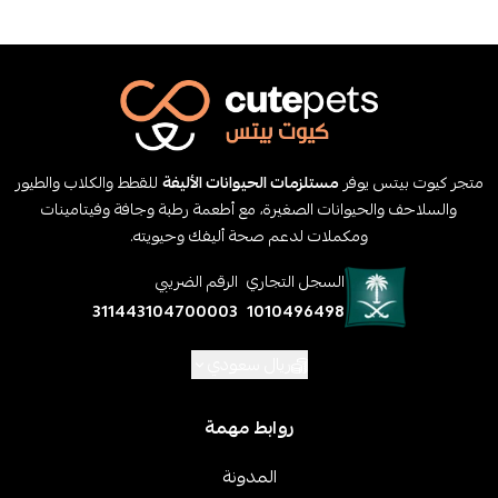
متجر كيوت بيتس يوفر
مستلزمات الحيوانات الأليفة
للقطط والكلاب والطيور
والسلاحف والحيوانات الصغيرة، مع أطعمة رطبة وجافة وفيتامينات
ومكملات لدعم صحة أليفك وحيويته.
السجل التجاري
الرقم الضريبي
311443104700003
1010496498
ريال سعودي
روابط مهمة
المدونة