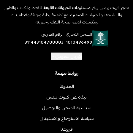
متجر كيوت بيتس يوفر
مستلزمات الحيوانات الأليفة
للقطط والكلاب والطيور
والسلاحف والحيوانات الصغيرة، مع أطعمة رطبة وجافة وفيتامينات
ومكملات لدعم صحة أليفك وحيويته.
السجل التجاري
الرقم الضريبي
311443104700003
1010496498
ريال سعودي
روابط مهمة
المدونة
نبذه عن كيوت بيتس
سياسية الشحن والتوصيل
سياسة الاسترجاع والاستبدال
فروعنا