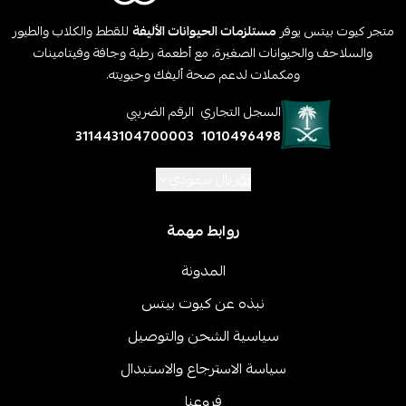
متجر كيوت بيتس يوفر
مستلزمات الحيوانات الأليفة
للقطط والكلاب والطيور
والسلاحف والحيوانات الصغيرة، مع أطعمة رطبة وجافة وفيتامينات
ومكملات لدعم صحة أليفك وحيويته.
السجل التجاري
الرقم الضريبي
311443104700003
1010496498
ريال سعودي
روابط مهمة
المدونة
نبذه عن كيوت بيتس
سياسية الشحن والتوصيل
سياسة الاسترجاع والاستبدال
فروعنا