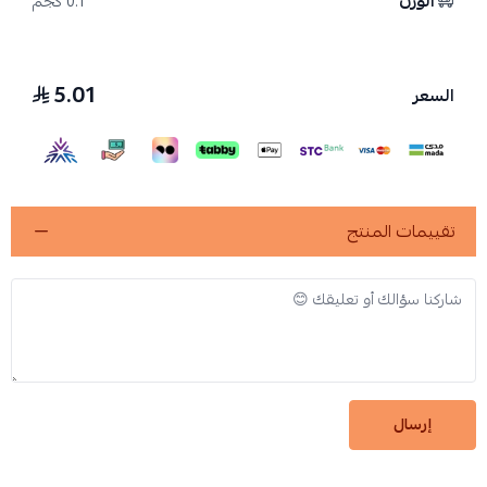
الوزن
0.1 كجم
5.01
السعر
تقييمات المنتج
إرسال