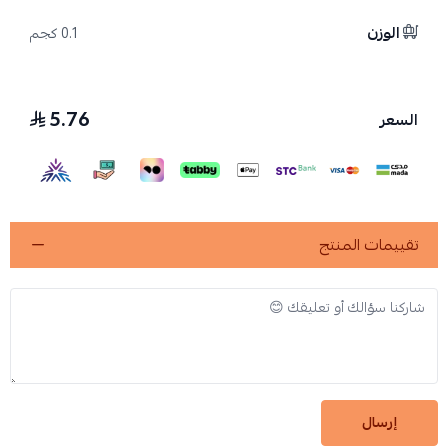
الوزن
0.1 كجم
5.76
السعر
تقييمات المنتج
إرسال