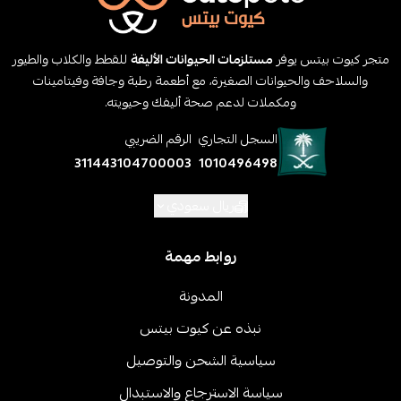
متجر كيوت بيتس يوفر
مستلزمات الحيوانات الأليفة
للقطط والكلاب والطيور
والسلاحف والحيوانات الصغيرة، مع أطعمة رطبة وجافة وفيتامينات
ومكملات لدعم صحة أليفك وحيويته.
السجل التجاري
الرقم الضريبي
311443104700003
1010496498
ريال سعودي
روابط مهمة
المدونة
نبذه عن كيوت بيتس
سياسية الشحن والتوصيل
سياسة الاسترجاع والاستبدال