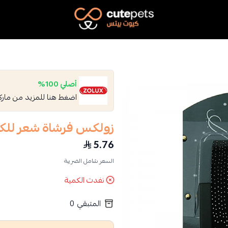
Cutepets
أصلي 100%
اضغط هنا للمزيد من مار
زولكس فرشاة شعر للك
5.76
السعر شامل الضريبة
نفدت الكمية
المتبقي
0