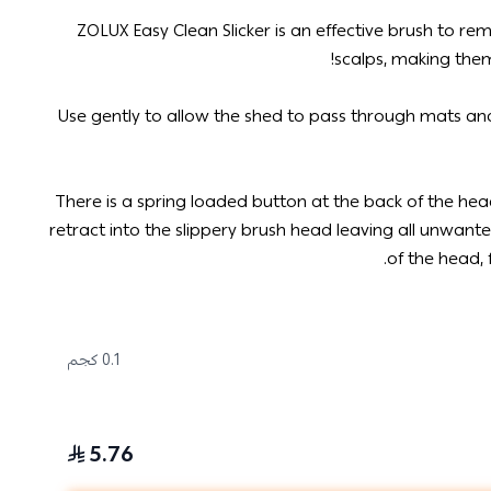
ZOLUX Easy Clean Slicker is an effective brush to r
scalps, making them
Use gently to allow the shed to pass through mats and
There is a spring loaded button at the back of the head
retract into the slippery brush head leaving all unwant
of the head, 
0.1 كجم
5.76