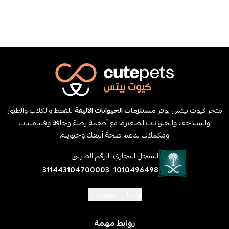
متجر كيوت بيتس يوفر
مستلزمات الحيوانات الأليفة
للقطط والكلاب والطيور
والسلاحف والحيوانات الصغيرة، مع أطعمة رطبة وجافة وفيتامينات
ومكملات لدعم صحة أليفك وحيويته.
السجل التجاري
الرقم الضريبي
311443104700003
1010496498
ريال سعودي
روابط مهمة