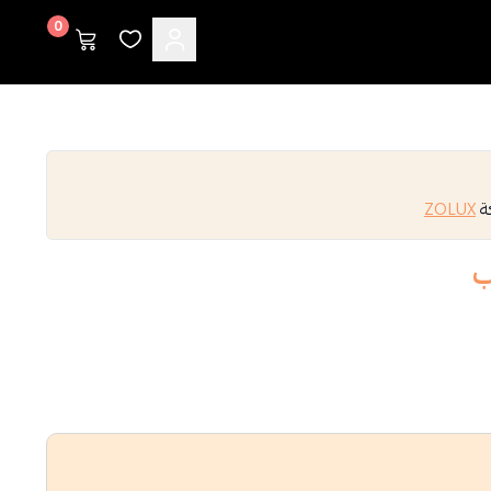
0
كة
ZOLUX
ب