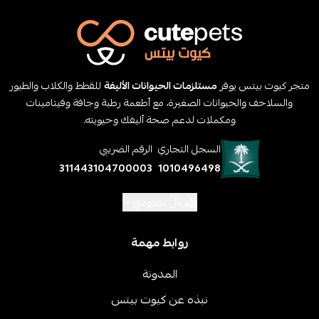
متجر كيوت بيتس يوفر
مستلزمات الحيوانات الأليفة
للقطط والكلاب والطيور
والسلاحف والحيوانات الصغيرة، مع أطعمة رطبة وجافة وفيتامينات
ومكملات لدعم صحة أليفك وحيويته.
السجل التجاري
الرقم الضريبي
311443104700003
1010496498
ريال سعودي
روابط مهمة
المدونة
نبذه عن كيوت بيتس