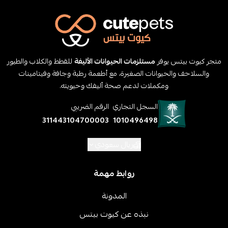
متجر كيوت بيتس يوفر
مستلزمات الحيوانات الأليفة
للقطط والكلاب والطيور
والسلاحف والحيوانات الصغيرة، مع أطعمة رطبة وجافة وفيتامينات
ومكملات لدعم صحة أليفك وحيويته.
السجل التجاري
الرقم الضريبي
311443104700003
1010496498
ريال سعودي
روابط مهمة
المدونة
نبذه عن كيوت بيتس