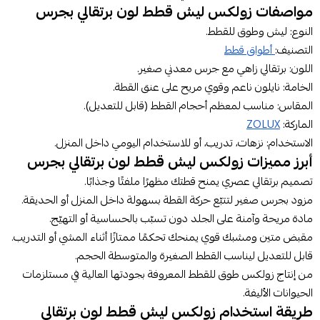
مواصفات زولكس ليش قطط لون برتقالي بجرس
النوع: ليش وطوق للقطط.
التصنيف:
أطواق قطط
اللون: برتقالي زاهي مع جرس معدني صغير.
الخامة: نايلون ناعم وقوي مريح على عنق القطة.
المقاس: مناسب لمعظم أحجام القطط (قابل للتعديل).
الماركة:
ZOLUX
الاستخدام: نزهات، تدريب، أو للاستخدام اليومي داخل المنزل.
أبرز مميزات زولكس ليش قطط لون برتقالي بجرس
تصميم برتقالي عصري يمنح قطتك مظهرًا ملفتًا وجذابًا.
مزود بجرس صغير لتتبّع حركة القطة بسهولة داخل المنزل أو الحديقة.
مادة مريحة وآمنة على الجلد دون تسبّب بالحساسية أو التهيّج.
مقبض متين ومشبك قوي يمنحك تحكمًا ممتازًا أثناء المشي أو التدريب.
قابل للتعديل ليناسب القطط الصغيرة والمتوسطة الحجم.
من إنتاج زولكس طوق للقطط المعروفة بجودتها العالية في مستلزمات
الحيوانات الأليفة.
طريقة استخدام زولكس ليش قطط لون برتقالي