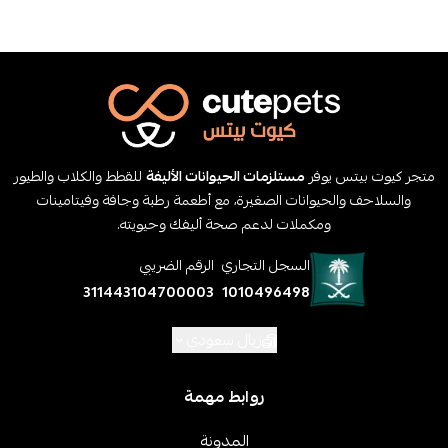
متجر كيوت بيتس يوفر
مستلزمات الحيوانات الأليفة
للقطط والكلاب والطيور
والسلاحف والحيوانات الصغيرة، مع أطعمة رطبة وجافة وفيتامينات
ومكملات لدعم صحة أليفك وحيويته.
السجل التجاري
الرقم الضريبي
311443104700003
1010496498
ريال سعودي
روابط مهمة
المدونة