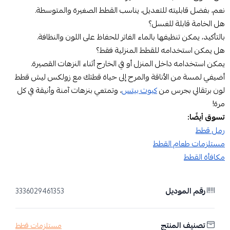
نعم، بفضل قابليته للتعديل، يناسب القطط الصغيرة والمتوسطة.
هل الخامة قابلة للغسل؟
بالتأكيد، يمكن تنظيفها بالماء الفاتر للحفاظ على اللون والنظافة.
هل يمكن استخدامه للقطط المنزلية فقط؟
يمكن استخدامه داخل المنزل أو في الخارج أثناء النزهات القصيرة.
أضيفي لمسة من الأناقة والمرح إلى حياة قطتك مع زولكس ليش قطط
لون برتقالي بجرس من
كيوت بيتس
، وتمتعي بنزهات آمنة وأنيقة في كل
مرة!
تسوق أيضًا:
رمل قطط
مستلزمات طعام القطط
مكافأة القطط
رقم الموديل
3336029461353
تصنيف المنتج
مستلزمات قطط