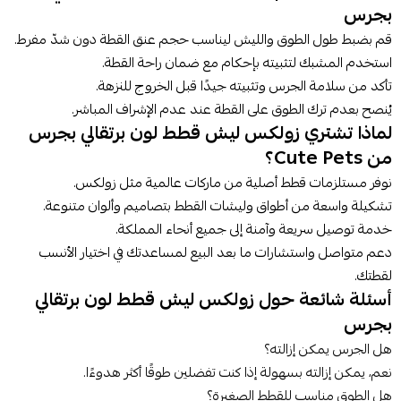
بجرس
قم بضبط طول الطوق والليش ليناسب حجم عنق القطة دون شدّ مفرط.
استخدم المشبك لتثبيته بإحكام مع ضمان راحة القطة.
تأكد من سلامة الجرس وتثبيته جيدًا قبل الخروج للنزهة.
يُنصح بعدم ترك الطوق على القطة عند عدم الإشراف المباشر.
لماذا تشتري زولكس ليش قطط لون برتقالي بجرس
من Cute Pets؟
نوفر مستلزمات قطط أصلية من ماركات عالمية مثل زولكس.
تشكيلة واسعة من أطواق وليشات القطط بتصاميم وألوان متنوعة.
خدمة توصيل سريعة وآمنة إلى جميع أنحاء المملكة.
دعم متواصل واستشارات ما بعد البيع لمساعدتك في اختيار الأنسب
لقطتك.
أسئلة شائعة حول زولكس ليش قطط لون برتقالي
بجرس
هل الجرس يمكن إزالته؟
نعم، يمكن إزالته بسهولة إذا كنت تفضلين طوقًا أكثر هدوءًا.
هل الطوق مناسب للقطط الصغيرة؟