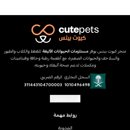
متجر كيوت بيتس يوفر
مستلزمات الحيوانات الأليفة
للقطط والكلاب والطيور
والسلاحف والحيوانات الصغيرة، مع أطعمة رطبة وجافة وفيتامينات
ومكملات لدعم صحة أليفك وحيويته.
السجل التجاري
الرقم الضريبي
311443104700003
1010496498
ريال سعودي
روابط مهمة
المدونة