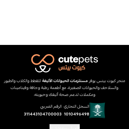
متجر كيوت بيتس يوفر
مستلزمات الحيوانات الأليفة
للقطط والكلاب والطيور
والسلاحف والحيوانات الصغيرة، مع أطعمة رطبة وجافة وفيتامينات
ومكملات لدعم صحة أليفك وحيويته.
السجل التجاري
الرقم الضريبي
311443104700003
1010496498
ريال سعودي