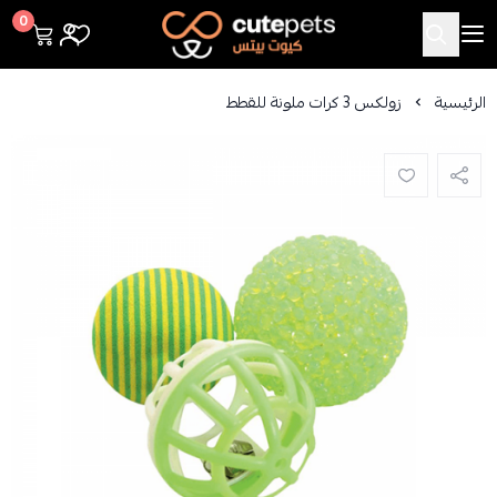
Cutepets
0
الرئيسية
زولكس 3 كرات ملونة للقطط