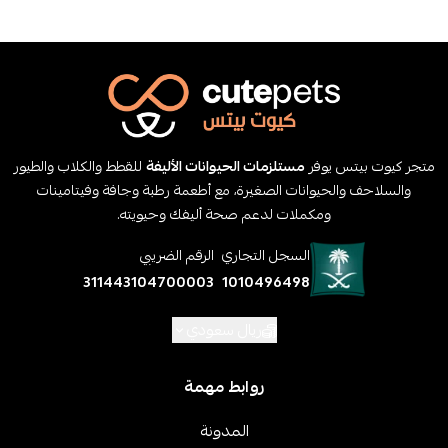
متجر كيوت بيتس يوفر
مستلزمات الحيوانات الأليفة
للقطط والكلاب والطيور
والسلاحف والحيوانات الصغيرة، مع أطعمة رطبة وجافة وفيتامينات
ومكملات لدعم صحة أليفك وحيويته.
السجل التجاري
الرقم الضريبي
311443104700003
1010496498
ريال سعودي
روابط مهمة
المدونة