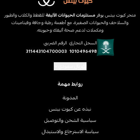
متجر كيوت بيتس يوفر
مستلزمات الحيوانات الأليفة
للقطط والكلاب والطيور
والسلاحف والحيوانات الصغيرة، مع أطعمة رطبة وجافة وفيتامينات
ومكملات لدعم صحة أليفك وحيويته.
السجل التجاري
الرقم الضريبي
311443104700003
1010496498
ريال سعودي
روابط مهمة
المدونة
نبذه عن كيوت بيتس
سياسية الشحن والتوصيل
سياسة الاسترجاع والاستبدال