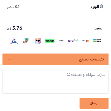
الوزن
0.1 كجم
5.76
السعر
تقييمات المنتج
إرسال