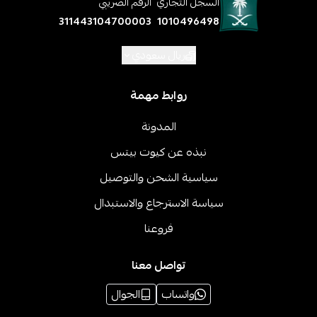
السجل التجاري
الرقم الضريبي
311443104700003
1010496498
ريال سعودي
روابط مهمة
المدونة
نبذه عن كيوت بيتس
سياسية الشحن والتوصيل
سياسة الاسترجاع والاستبدال
فروعنا
تواصل معنا
واتساب
الجوال