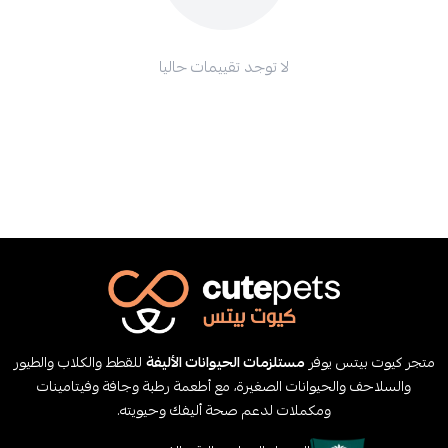
لا توجد تقييمات حاليا
متجر كيوت بيتس يوفر
مستلزمات الحيوانات الأليفة
للقطط والكلاب والطيور
والسلاحف والحيوانات الصغيرة، مع أطعمة رطبة وجافة وفيتامينات
ومكملات لدعم صحة أليفك وحيويته.