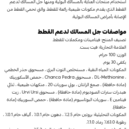
استخدام منتجات العناية بالمسالك البولية ومنها جل المسالك لدعم
القطط الذي يقدم مكونات طبيعية رائعة للقطط، والتي تحمي القطط من
الإصابة بأمراض المسالك البولية.
مواصفات جل المسالك لدعم القطط
تصنيف المنتج: فيتامينات ومكملات للقطط.
العلامة التجارية: فيت بست.
الوزن: 100 جرام.
يكفي 30 يوم.
المكونات: المياه النقية ، مستخلص التوت البري ، مسحوق جذر الخطمي
، DL-Methionine ، مسحوق Chanca Pedra ، حمض الأسكوربيك
(مادة حافظة) ، صمغ الزانثان ، بولي سوربات 20 ، منكهات طبيعية ، ثنائي
هيدرات سترات الصوديوم (مادة حافظة) ، مسحوق Urvi Ursi ، زيت
فيتامين E ، سوربات البوتاسيوم (مادة حافظة) ، حمض السوربيك (مادة
حافظة).
المكونات التحليلية: بروتين خام 2.5٪ ، دهون خام 0.1٪ ، ألياف خام 0.1٪ ،
رطوبة 63.0٪ رماد 1.0٪.