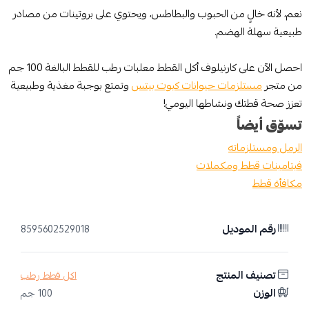
نعم، لأنه خالٍ من الحبوب والبطاطس، ويحتوي على بروتينات من مصادر
طبيعية سهلة الهضم.
احصل الآن على كارنيلوف أكل القطط معلبات رطب للقطط البالغة 100 جم
من متجر
مستلزمات حيوانات كيوت بيتس
وتمتع بوجبة مغذية وطبيعية
تعزز صحة قطتك ونشاطها اليومي!
تسوّق أيضاً
الرمل ومستلزماته
فيتامينات قطط ومكملات
مكافأة قطط
رقم الموديل
8595602529018
تصنيف المنتج
اكل قطط رطب
الوزن
100 جم