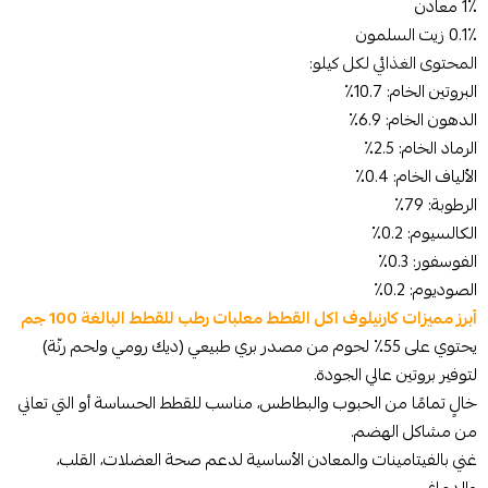
1٪ معادن
0.1٪ زيت السلمون
المحتوى الغذائي لكل كيلو:
البروتين الخام: 10.7٪
الدهون الخام: 6.9٪
الرماد الخام: 2.5٪
الألياف الخام: 0.4٪
الرطوبة: 79٪
الكالسيوم: 0.2٪
الفوسفور: 0.3٪
الصوديوم: 0.2٪
أبرز مميزات كارنيلوف اكل القطط معلبات رطب للقطط البالغة 100 جم
يحتوي على 55٪ لحوم من مصدر بري طبيعي (ديك رومي ولحم رنّة)
لتوفير بروتين عالي الجودة.
خالٍ تمامًا من الحبوب والبطاطس، مناسب للقطط الحساسة أو التي تعاني
من مشاكل الهضم.
غني بالفيتامينات والمعادن الأساسية لدعم صحة العضلات، القلب،