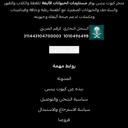
متجر كيوت بيتس يوفر
مستلزمات الحيوانات الأليفة
للقطط والكلاب والطيور
والسلاحف والحيوانات الصغيرة، مع أطعمة رطبة وجافة وفيتامينات
ومكملات لدعم صحة أليفك وحيويته.
السجل التجاري
الرقم الضريبي
311443104700003
1010496498
ريال سعودي
روابط مهمة
المدونة
نبذه عن كيوت بيتس
سياسية الشحن والتوصيل
سياسة الاسترجاع والاستبدال
فروعنا