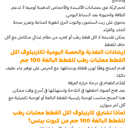
والدماغ.
لحم الرنّة غني بمضادات الأكسدة والأحماض الدهنية أوميغا 3 لدعم
الطاقة والحيوية بعد النشاط اليومي.
يحتوي على زيت السلمون والتوت البري لتقوية المناعة وتعزيز صحة
الجلد والفراء.
يمكن تقديمه كـ اكل قطط رطب أو كجزء من نظام غذائي متكامل مع أكل
جاف للقطط.
إرشادات التغذية والحصة اليومية لكارنيلوف اكل
القطط معلبات رطب للقطط البالغة 100 جم
قدم المنتج وفقًا لوزن قطتك ونشاطها، مع الحرص على توفير ماء نظيف
دائمًا.
يُقدّم الطعام في درجة حرارة الغرفة.
بعد فتح العبوة، احفظها في الثلاجة واستهلكها في أسرع وقت ممكن.
هذا المنتج مناسب كوجبة رئيسية للقطط البالغة أو كوجبة تكميلية مع
أكل آخر متوازن.
لماذا تشتري كارنيلوف اكل القطط معلبات رطب
للقطط البالغة 100 جم من كيوت بيتس؟