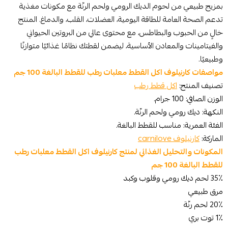
بمزيج طبيعي من لحوم الديك الرومي ولحم الرنّة مع مكونات مغذية
تدعم الصحة العامة للطاقة اليومية، العضلات، القلب، والدماغ. المنتج
خالٍ من الحبوب والبطاطس، مع محتوى عالي من البروتين الحيواني
والفيتامينات والمعادن الأساسية، ليضمن لقطتك نظامًا غذائيًا متوازنًا
وطبيعيًا.
مواصفات كارنيلوف اكل القطط معلبات رطب للقطط البالغة 100 جم
تصنيف المنتج:
اكل قطط رطب
الوزن الصافي: 100 جرام.
النكهة: ديك رومي ولحم الرنّة.
الفئة العمرية: مناسب للقطط البالغة.
الماركة:
كارنيلوف carnilove
المكونات والتحليل الغذائي لمنتج كارنيلوف اكل القطط معلبات رطب
للقطط البالغة 100 جم
35٪ لحم ديك رومي وقلوب وكبد
مرق طبيعي
20٪ لحم رنّة
1٪ توت بري