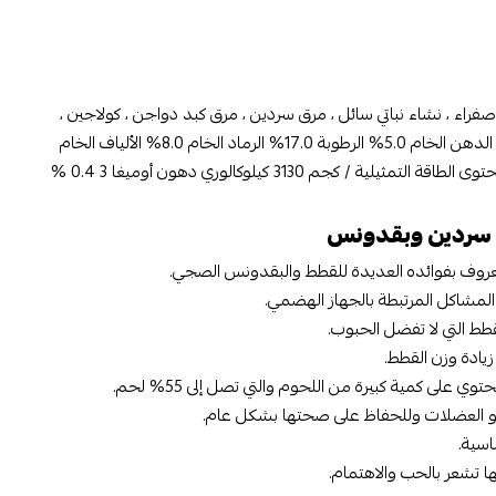
العناصر الغذائية: البروتين الخام 33.0% الدهن الخام 5.0% الرطوبة 17.0% الرماد الخام 8.0% الألياف الخام
1.0% كالسيوم 0.8% فسفور 0.7% محتوى الطاقة التمثيلية / كجم 3130 كيلوكالوري دهون أوميغا 3 0.4 %
 سردين وبقدونس
عروف بفوائده العديدة للقطط والبقدونس الصجي.
المشاكل المرتبطة بالجهاز الهضمي.
طط التي لا تفضل الحبوب.
يادة وزن القطط.
ى كمية كبيرة من اللحوم والتي تصل إلى 55% لحم.
نمو العضلات وللحفاظ على صحتها بشكل عام.
اسية.
ها تشعر بالحب والاهتمام.