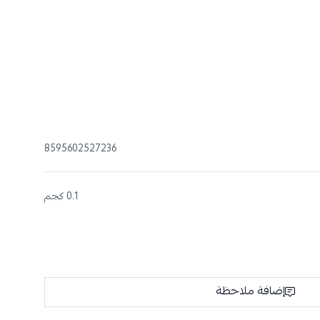
8595602527236
0.1 كجم
إضافة ملاحظة