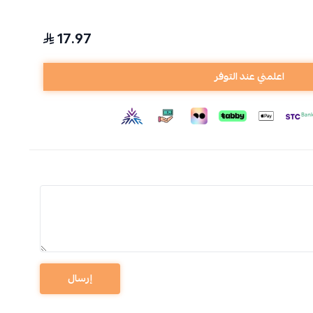
17.97
اعلمني عند التوفر
إرسال