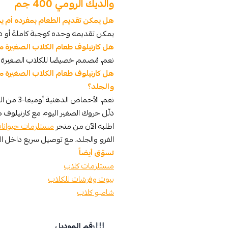
والديك الرومي 400 جم
هل يمكن تقديم الطعام بمفرده أم ي
يمكن تقديمه وحده كوجبة كاملة أو دمج
هل كارنيلوف طعام الكلاب الصغيرة​ 
نعم، مُصمم خصيصًا للكلاب الصغيرة وي
هل كارنيلوف طعام الكلاب الصغيرة​
والجلد؟
نعم، الأحماض الدهنية أوميغا-3 من السلمون تعزز صحة الجلد ولمعان الفرو.
اطلبه الآن من متجر
مستلزمات حيوانا
الفرو والجلد، مع توصيل سريع داخل ا
تسوّق أيضاً
مستلزمات كلاب
بيوت وفرشات للكلاب
شامبو كلاب
رقم الموديل