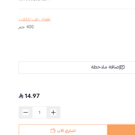
طعام رطب للكلاب
400 جم
إضافة ملاحظة
14.97
اشتري الآن