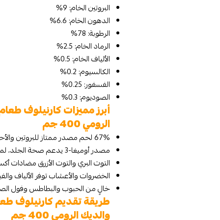
البروتين الخام: 9%
الدهون الخام: 6.6%
الرطوبة: 78%
الرماد الخام: 2.5%
الألياف الخام: 0.5%
الكالسيوم: 0.2%
الفسفور: 0.25%
الصوديوم: 0.3%
أبرز مميزات كارنيلوف طعام
الرومي 400 جم
67% لحم مصدر ممتاز للبروتين والأحماض الأمينية الأساسية لنمو العضلات وتجديدها.
مصدر أوميغا-3 يدعم صحة الجلد، لمعان الفرو، والنمو السليم للجهاز العصبي.
التوت البري والتوت الأزرق مضادات أكس
الخضروات والأعشاب توفر الألياف وال
خالٍ من الحبوب والبطاطس وفول الصوي
طريقة تقديم كارنيلوف طعا
والديك الرومي 400 جم