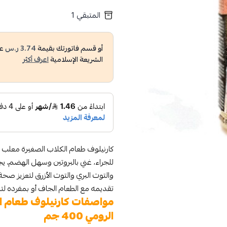
المتبقي
1
أو قسم فاتورتك بقيمة
3.74 ر.س
عل
الشريعة الإسلامية
اعرف أكثر
للجراء، غني بالبروتين وسهل الهضم، يجم
والتوت البري والتوت الأزرق لتعزيز ص
تقديمه مع الطعام الجاف أو بمفرده لتل
مواصفات كارنيلوف طعام ال
الرومي 400 جم