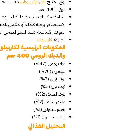
نوع المنتج:
اكل كلاب رطب
معلب للجرا
الوزن: 400 جم
الخامة: مكونات طبيعية عالية الجودة، 
الاستخدام: وجبة كاملة أو مكمل للطع
الفوائد الأساسية: دعم النمو الصحي، تع
الماركة:
كارنيلوف
المكونات الرئيسية لكارني
والديك الرومي 400 جم
ديك رومي (47%)
سلمون (20%)
توت أزرق (2%)
توت بري (2%)
توت العليق (2%)
دقيق البازلاء (2%)
ليغنوسيلولوز (1%)
زيت السلمون (1%)
التحليل الغذائي